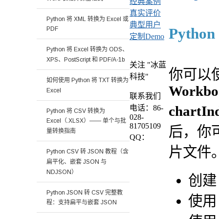
经典案例
真实评价
Python 将 XML 转换为 Excel 或
典型用户
Pyth
PDF
定制Demo
Python 将 Excel 转换为 ODS、
XPS、PostScript 和 PDF/A-1b
关注 "冰蓝
你可以使用 
科技"
如何使用 Python 将 TXT 转换为
Workboo
Excel
联系我们
chartInd
电话：86-
Python 将 CSV 转换为
028-
Excel（.XLSX）—— 单个与批
81705109
后，你可
量转换指南
QQ：
片文件
Python CSV 转 JSON 教程（含
扁平化、嵌套 JSON 与
NDJSON）
创
Python JSON 转 CSV 完整教
使
程：支持扁平与嵌套 JSON