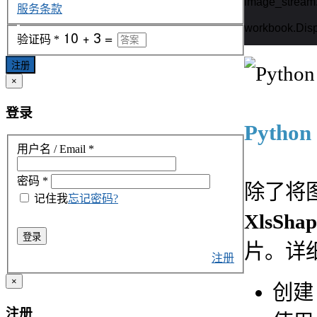
image_stream
服务条款
workbook.Disp
验证码
*
注册
×
登录
Pyth
用户名 / Email
*
密码
*
除了将
记住我
忘记密码?
XlsShap
登录
片。详
注册
×
创
注册