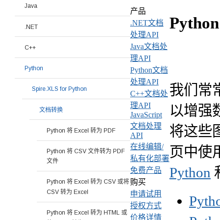
Java
产品
Pyth
.NET文档
.NET
处理API
Java文档处
C++
理API
Python
Python文档
处理API
我们常常
Spire.XLS for Python
C++文档处
理API
以增强
文档转换
JavaScript
文档处理
将这些
Python 将 Excel 转为 PDF
API
在线编辑/
页中使
Python 将 CSV 文件转为 PDF
私有化部署
文件
Python
免费产品
购买
Python 将 Excel 转为 CSV 或将
CSV 转为 Excel
申请试用
Pyt
授权方式
Python 将 Excel 转为 HTML 或
价格详情