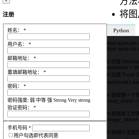
方法
×
将图
注册
Python
姓名：
*
from spire.xls i
用户名：
*
from spire.xls
邮箱地址：
*
# 创建 Workbo
workbook = Wo
重填邮箱地址：
*
# 加载 Excel 
workbook.Loa
密码：
*
# 获取第一个
密码强度:
弱
中等
强
Strong
Very strong
chart_sheet = 
验证密码：
*
# 将图表工作
image_stream 
手机号码
*
# 将图片流保存
用户勾选即代表同意