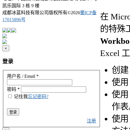
凯乐国际 3 栋 9 楼
成都冰蓝科技有限公司版权所有©
2026
蜀ICP备
在 Mi
17015896号
的特殊
Workboo
×
Exc
登录
创
用户名 / Email
*
使
密码
*
使
记住我
忘记密码?
作表
登录
使
注册