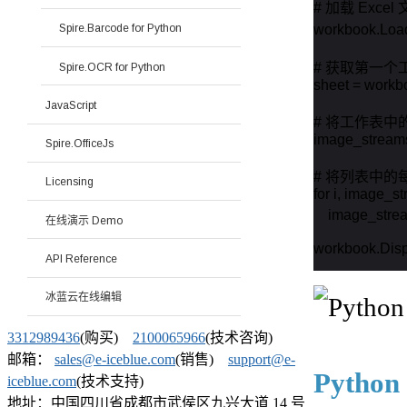
# 加载 Excel 
workbook.Load
Spire.Barcode for Python
# 获取第一个工
Spire.OCR for Python
sheet = workb
JavaScript
# 将工作表中
image_streams
Spire.OfficeJs
# 将列表中的
Licensing
for i, image_s
    image_stre
在线演示 Demo
workbook.Disp
API Reference
冰蓝云在线编辑
3312989436
(购买)
2100065966
(技术咨询)
邮箱：
sales@e-iceblue.com
(销售)
support@e-
Pyth
iceblue.com
(技术支持)
地址：中国四川省成都市武侯区九兴大道 14 号