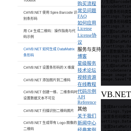
Toolbox
//生成BarcodeS
购买流程
BarcodeSettin
常见问题
//设置条形码类型为
C#/VB.NET 使用 Spire.Barcode 识
FAQ
settings.Type
别条形码
//设置条形码模型
如何应用
settings.X = 
License
用 C# 生成二维码：操作指南与代
//设置DataMa
License协
settings.Data
码示例
//设置DataMat
议
//settings.Da
服务与支持
C#/VB.NET 如何生成 DataMatrix
//设置数据和显示
条形码
settings.Data
博客
settings.Data
星级服务
//生成DataMa
C#/VB.NET 设置条形码的 X 维度
技术论坛
BarCodeGenera
Image image =
视频资源
image.Save("
C#/VB.NET 添加图片到二维码
在线教程
代码示例
VB.NE
C#/VB.NET 创建一维、二维条码时
API
设置数据文本不可见
Reference
'生成BarcodeS
其他
C#/VB.NET 扫描识别二维码图片
settings.Type
关于我们
'设置条形码模型宽度
settings.Data
新闻中心
C#/VB.NET 生成带有 Logo 图像的
'设置DataMatri
二维码
经典案例