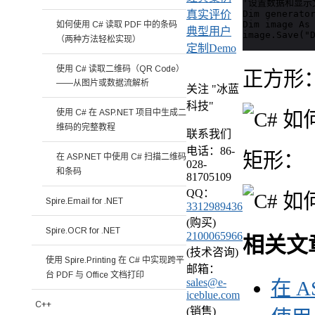
'设置数据和显示文本 
Dim generator
真实评价
Dim image As 
如何使用 C# 读取 PDF 中的条码
典型用户
image.Save("
（两种方法轻松实现）
定制Demo
使用 C# 读取二维码（QR Code）
正方形
——从图片或数据流解析
关注 "冰蓝
科技"
使用 C# 在 ASP.NET 项目中生成二
维码的完整教程
联系我们
电话：86-
矩形：
在 ASP.NET 中使用 C# 扫描二维码
028-
和条码
81705109
QQ：
Spire.Email for .NET
3312989436
(购买)
Spire.OCR for .NET
2100065966
相关文
(技术咨询)
使用 Spire.Printing 在 C# 中实现跨平
邮箱：
台 PDF 与 Office 文档打印
sales@e-
在 A
iceblue.com
C++
(销售)