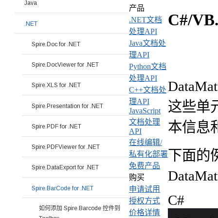
Java
产品
C#/VB
.NET文档
.NET
处理API
Java文档处
Spire.Doc for .NET
理API
Spire.DocViewer for .NET
Python文档
处理API
Data
Spire.XLS for .NET
C++文档处
理API
这些单
Spire.Presentation for .NET
JavaScript
文档处理
本信息
Spire.PDF for .NET
API
在线编辑/
Spire.PDFViewer for .NET
下面的例子
私有化部署
免费产品
Spire.DataExport for .NET
DataM
购买
Spire.BarCode for .NET
申请试用
C#
授权方式
如何添加 Spire.Barcode 控件到
价格详情