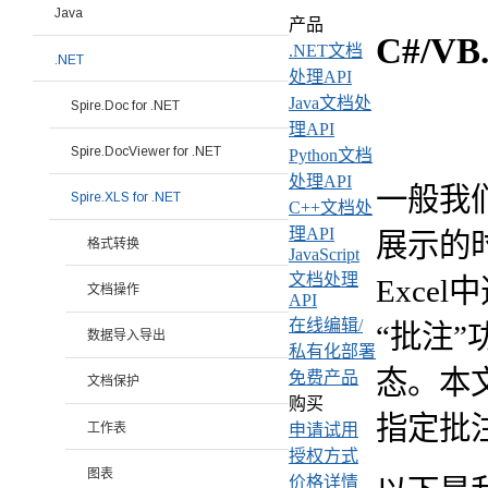
Java
产品
C#/V
.NET文档
.NET
处理API
Java文档处
Spire.Doc for .NET
理API
Spire.DocViewer for .NET
Python文档
处理API
一般我
Spire.XLS for .NET
C++文档处
理API
展示的
格式转换
JavaScript
文档处理
Exce
文档操作
API
在线编辑/
“批注
数据导入导出
私有化部署
态。本文
免费产品
文档保护
购买
指定批
工作表
申请试用
授权方式
图表
价格详情