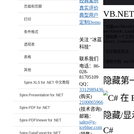
经典案例
页眉和页脚
真实评价
VB.NE
典型用户
打印
定制Demo
'创建workbook实
workbook.Load
条件格式
'获取第一个工作表 D
关注 "冰蓝
sheet.Comment
透视表
科技"
'显示指定批注 'she
表格
联系我们
'保存文档 workbo
电话：86-
其他
028-
81705109
隐藏第
Spire.XLS for .NET 中文教程
QQ：
3312989436
Spire.Presentation for .NET
(购买)
2100065966
Spire.PDF for .NET
(技术咨询)
隐藏/
邮箱：
Spire.PDFViewer for .NET
sales@e-
iceblue.com
C#
Spire.DataExport for .NET