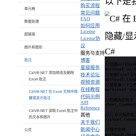
以下是
购买流程
单元格
常见问题
FAQ
数据处理
如何应用
License
隐藏/
超链接
License协
议
图片和图形
C#
服务与支持
博客
批注
//创建workboo
星级服务
Workbook work
C#/VB.NET 添加修改及删除
//加载Excel文档
技术论坛
Excel 批注
workbook.Load
视频资源
//获取第一个工作
在线教程
Worksheet she
C#/VB.NET 在 Excel 文档中隐
代码示例
藏或显示批注
//隐藏指定批注 

API
sheet.Comment
Reference
C#/VB.NET 读取 Excel 批注中
////显示指定批注
其他
的文本和图片
//sheet.Comme
关于我们
新闻中心
//保存文档

公式
workbook.Sav