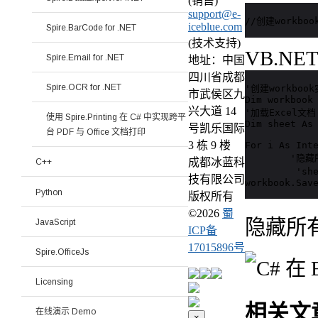
(销售)
support@e-
//创建workbook
iceblue.com
Spire.BarCode for .NET
(技术支持)
VB.NE
Spire.Email for .NET
地址：中国
四川省成都
Spire.OCR for .NET
'创建workbook
市武侯区九
Dim workbook 
兴大道 14
'加载Excel文档 
使用 Spire.Printing 在 C# 中实现跨平
Dim sheet As 
号凯乐国际
台 PDF 与 Office 文档打印
3 栋 9 楼
For i As Inte
	'隐藏所有批注 sheet.Comments(i).IsVisible = False '显示所有批注

成都冰蓝科
C++
	 'sheet.Comments[i].IsVisible = true;Next '保存文档

技有限公司
workbook.Sav
Python
版权所有
©
2026
蜀
隐藏所
JavaScript
ICP备
17015896号
Spire.OfficeJs
Licensing
相关文
在线演示 Demo
×