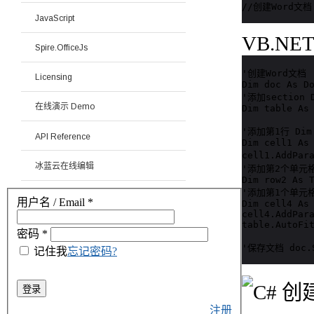
//创建Word文档 D
JavaScript
VB.NE
Spire.OfficeJs
'创建Word文档

Licensing
Dim doc As Do
'添加section D
在线演示 Demo
Dim table As 
'添加第1行 Dim 
API Reference
Dim cell1 As 
cell1.AddPar
冰蓝云在线编辑
'添加第2个单元格到第
Dim row2 As T
'添加第1个单元格到第
用户名 / Email
*
Dim cell4 As 
cell4.AddPara
table.AutoFit
密码
*
'保存文档 doc.Sa
记住我
忘记密码?
登录
注册