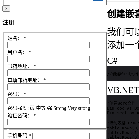
×
创建嵌
注册
我们可以
姓名：
*
添加一
用户名：
*
C#
邮箱地址：
*
//创建Word文档 D
重填邮箱地址：
*
VB.NE
密码：
*
'创建Word文档

密码强度:
弱
中等
强
Strong
Very strong
Dim doc As Do
Dim section A
验证密码：
*
'添加表格 Dim ta
table.Rows(0)
table.Rows(1)
手机号码
*
table.Rows(0)