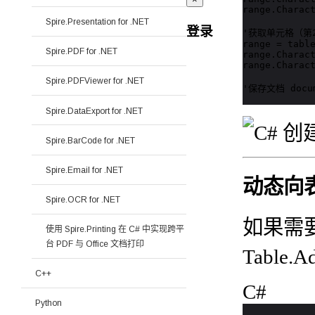
range.Charact
Spire.Presentation for .NET
登录
'获取单元格（第2行第
range = table
Spire.PDF for .NET
range.Charact
range.Charact
Spire.PDFViewer for .NET
'保存文档 docume
Spire.DataExport for .NET
Spire.BarCode for .NET
Spire.Email for .NET
动态向
Spire.OCR for .NET
如果需
使用 Spire.Printing 在 C# 中实现跨平
台 PDF 与 Office 文档打印
Table
C++
C#
Python