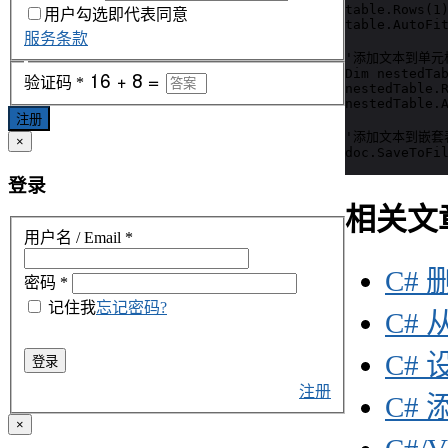
table.Rows(1)
用户勾选即代表同意
table.AutoFit
服务条款
'添加文本到单元格 ta
Dim nestedTab
验证码
*
nestedTable.R
nestedTable.A
注册
'添加文本到嵌套表格 n
×
doc.SaveToFi
登录
相关文
用户名 / Email
*
C# 
密码
*
记住我
忘记密码?
C# 
C# 
登录
注册
C#
×