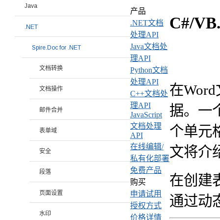
Java
产品
C#/VB
.NET文档
.NET
处理API
Java文档处
Spire.Doc for .NET
理API
文档转换
Python文档
处理API
在Wo
文档操作
C++文档处
理API
据。一
邮件合并
JavaScript
文档处理
个单元
表单域
API
在线编辑/
文将介绍
安全
私有化部署
免费产品
段落
在创建
购买
页面设置
申请试用
通过动
授权方式
水印
价格详情