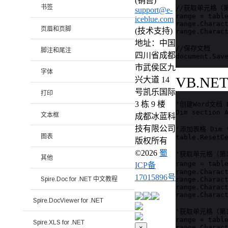
(销售)
书签
//获取单元格（
support@e-
range = table
iceblue.com
range.Charact
页眉和页脚
(技术支持)
range.Charact
地址：中国
//保存文档

脚注和尾注
四川省成都
市武侯区九
字体
VB.NE
兴大道 14
号凯乐国际
打印
3 栋 9 楼
'创建Word文档 Di
Dim section A
文本框
成都冰蓝科
技有限公司
'添加表格 Dim t
图表
table.ResetCe
版权所有
©
2026
蜀
'获取单元格（第1行第
其他
range = tabl
ICP备
range.Charact
17015896号
range.Charact
Spire.Doc for .NET 中文教程
range.Charact
range.Charact
Spire.DocViewer for .NET
'获取单元格（第1行第
range = table
Spire.XLS for .NET
range.Charact
×