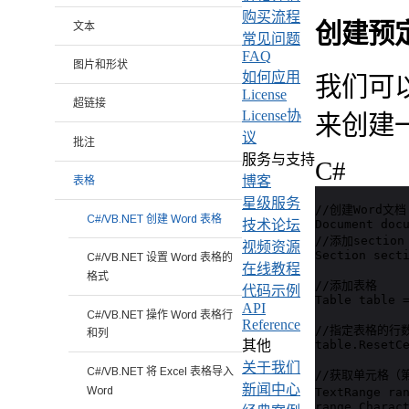
购买流程
创建预
文本
常见问题
FAQ
图片和形状
如何应用
我们可以通过
License
超链接
License协
来创建
议
批注
服务与支持
C#
博客
表格
星级服务
//创建Word文档 
C#/VB.NET 创建 Word 表格
Document docu
技术论坛
//添加section

视频资源
Section secti
C#/VB.NET 设置 Word 表格的
在线教程
格式
//添加表格

代码示例
Table table =
API
C#/VB.NET 操作 Word 表格行
Reference
//指定表格的行数
和列
table.ResetCe
其他
关于我们
C#/VB.NET 将 Excel 表格导入
//获取单元格（
新闻中心
Word
TextRange ra
range.Charact