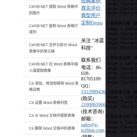
经典案例
range.Charact
C#/VB.NET 提取 Word 表格中
真实评价
range.Charact
range.Charact
的图片
典型用户
定制Demo
//获取单元格（
C#/VB.NET 复制 Word 表格行
range = tabl
或列
range.Charact
range.Charact
关注 "冰蓝
range.Charact
C#/VB.NET 合并与拆分 Word
range.Charact
科技"
表格中的单元格
//获取单元格（
联系我们
range = tabl
C#/VB.NET 在 Word 表格中插
电话：86-
range.Charact
入或提取图像
range.Charact
028-
range.Charact
81705109
range.Charact
C# 添加、修改和移除 Word 表
QQ：
格边框
3312989436
//获取单元格（
range = table
(购买)
range.Charact
C# 设置 Word 表格列宽
2100065966
range.Charact
(技术咨询)
C# 从 Word 文档中提取表格
//获取单元格（
邮箱：
range = tabl
sales@e-
range.Charact
C# 删除 Word 文档中的表格
iceblue.com
range.Charact