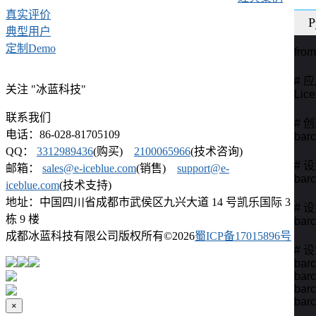
真实评价
P
典型用户
定制Demo
from
# 
关注 "冰蓝科技"
Lice
联系我们
# 创
电话：86-028-81705109
barc
QQ：
3312989436
(购买)
2100065966
(技术咨询)
# 
邮箱：
sales@e-iceblue.com
(销售)
support@e-
bar
iceblue.com
(技术支持)
地址：中国四川省成都市武侯区九兴大道 14 号凯乐国际 3
# 
栋 9 楼
barc
成都冰蓝科技有限公司版权所有©
2026
蜀ICP备17015896号
# 
barc
barc
barc
barc
×