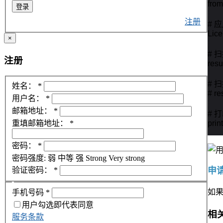
from
登录
注册
# 
Lice
×
# 
注册
resu
# 
姓名：
*
# re
用户名：
*
邮箱地址：
*
# 
print
重填邮箱地址：
*
密码：
*
密码强度:
弱
中等
强
Strong
Very strong
申请
验证密码：
*
如
手机号码
*
用户勾选即代表同意
相
服务条款