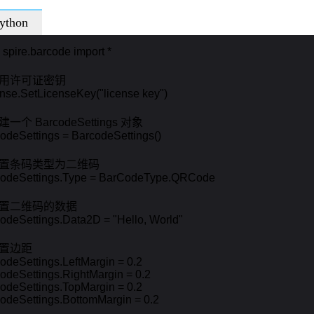
ython
 spire.barcode import *

应用许可证密钥

nse.SetLicenseKey("license key")

建一个 BarcodeSettings 对象

odeSettings = BarcodeSettings()

设置条码类型为二维码

codeSettings.Type = BarCodeType.QRCode

设置二维码的数据

odeSettings.Data2D = "Hello, World"

设置边距

odeSettings.LeftMargin = 0.2

odeSettings.RightMargin = 0.2

odeSettings.TopMargin = 0.2

odeSettings.BottomMargin = 0.2
