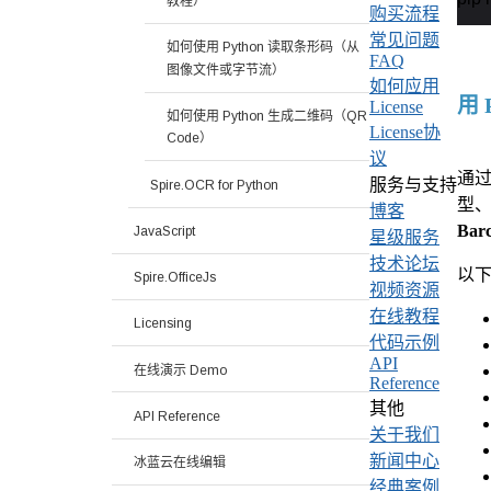
教程）
购买流程
常见问题
如何使用 Python 读取条形码（从
FAQ
图像文件或字节流）
如何应用
用 
License
如何使用 Python 生成二维码（QR
License协
Code）
议
通过 
服务与支持
Spire.OCR for Python
型
博客
Bar
JavaScript
星级服务
技术论坛
以
Spire.OfficeJs
视频资源
在线教程
Licensing
代码示例
API
在线演示 Demo
Reference
其他
API Reference
关于我们
新闻中心
冰蓝云在线编辑
经典案例