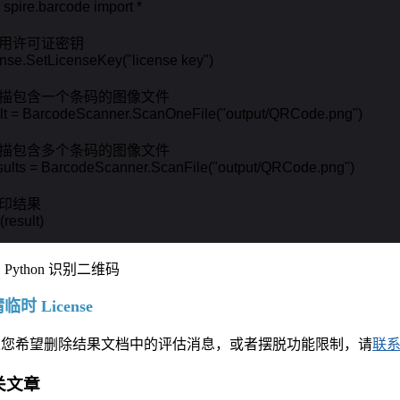
 spire.barcode import *

应用许可证密钥

nse.SetLicenseKey("license key")

扫描包含一个条码的图像文件

lt = BarcodeScanner.ScanOneFile("output/QRCode.png")

扫描包含多个条码的图像文件

sults = BarcodeScanner.ScanFile("output/QRCode.png")

打印结果

(result)
临时 License
果您希望删除结果文档中的评估消息，或者摆脱功能限制，请
联
关文章