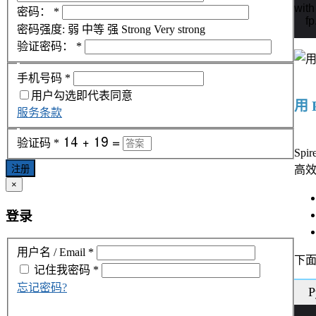
with
密码：
*
    
密码强度:
弱
中等
强
Strong
Very strong
验证密码：
*
手机号码
*
用户勾选即代表同意
用 
服务条款
验证码
*
Spi
高
注册
×
登录
用户名 / Email
*
下
记住我
密码
*
忘记密码?
P