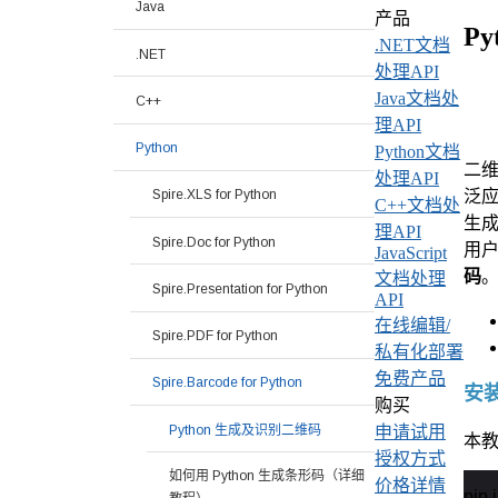
Java
产品
P
.NET文档
.NET
处理API
Java文档处
C++
理API
Python
Python文档
二
处理API
泛
Spire.XLS for Python
C++文档处
生成
理API
Spire.Doc for Python
用
JavaScript
码
文档处理
Spire.Presentation for Python
API
在线编辑/
Spire.PDF for Python
私有化部署
免费产品
Spire.Barcode for Python
安装 
购买
Python 生成及识别二维码
申请试用
本教程
授权方式
如何用 Python 生成条形码（详细
价格详情
pip 