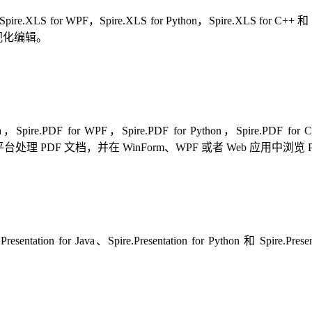
 Java，Spire.XLS for WPF，Spire.XLS for Python，Spire.XLS
行可视化编辑。
ava，Spire.PDF for WPF，Spire.PDF for Python，Spire.PDF for
多个平台处理 PDF 文档，并在 WinForm、WPF 或者 Web 应用中浏览
NET，Spire.Presentation for Java、Spire.Presentation for 