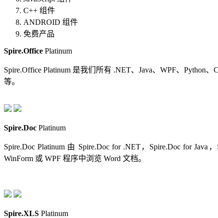
C++ 组件
ANDROID 组件
免费产品
Spire.Office
Platinum
Spire.Office Platinum 是我们所有 .NET、Java、WPF、Pyt
等。
Spire.Doc
Platinum
Spire.Doc Platinum 由 Spire.Doc for .NET，Spire.Doc
WinForm 或 WPF 程序中浏览 Word 文档。
Spire.XLS
Platinum