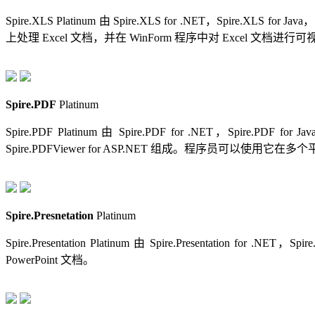
Spire.XLS Platinum 由 Spire.XLS for .NET，Spire.XLS for
上处理 Excel 文档，并在 WinForm 程序中对 Excel 文档进
Spire.PDF
Platinum
Spire.PDF Platinum 由 Spire.PDF for .NET，Spire.PDF for J
Spire.PDFViewer for ASP.NET 组成。程序员可以使用它在
Spire.Presnetation
Platinum
Spire.Presentation Platinum 由 Spire.Presentation for .
PowerPoint 文档。