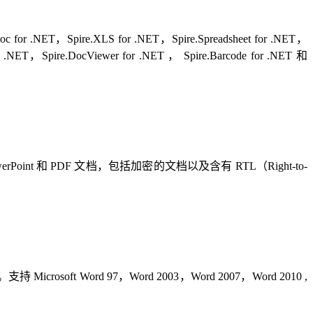
，Spire.XLS for .NET，Spire.Spreadsheet for .NET，
or .NET，Spire.DocViewer for .NET ， Spire.Barcode for .NET 和
werPoint 和 PDF 文档，包括加密的文档以及含有 RTL（Right-to-
ft Word 97，Word 2003，Word 2007，Word 2010 ,