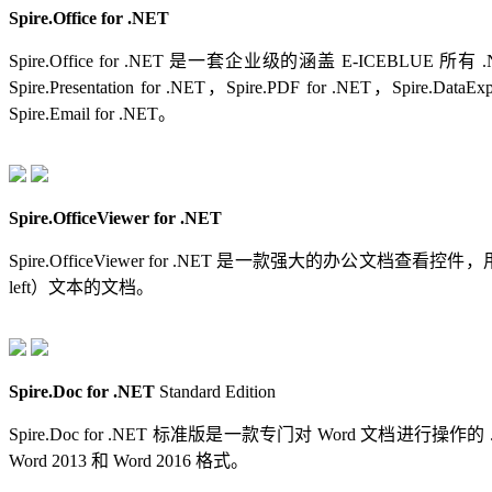
Spire.Office for .NET
Spire.Office for .NET 是一套企业级的涵盖 E-ICEBLUE 所有 .
Spire.Presentation for .NET，Spire.PDF for .NET，Spire.DataE
Spire.Email for .NET。
Spire.OfficeViewer for .NET
Spire.OfficeViewer for .NET 是一款强大的办公文档查看控件
left）文本的文档。
Spire.Doc for .NET
Standard Edition
Spire.Doc for .NET 标准版是一款专门对 Word 文档进行操作的
Word 2013 和 Word 2016 格式。