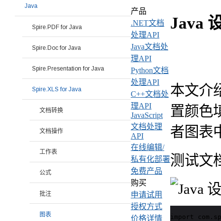
Java
产品
Java
.NET文档
Spire.PDF for Java
处理API
Java文档处
Spire.Doc for Java
理API
Spire.Presentation for Java
Python文档
处理API
本文介绍使
Spire.XLS for Java
C++文档处
理API
置颜色
文档转换
JavaScript
文档处理
者图表
文档操作
API
在线编辑/
工作表
测试文
私有化部署
免费产品
公式
购买
批注
申请试用
授权方式
图表
import com.sp
价格详情