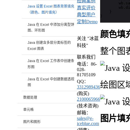
经典案例
        wb.sa
Java 设置 Excel 图表背景填充
        wb.di
真实评价
    }

（颜色、图片填充）
典型用户
}
定制Demo
Java 在 Excel 中添加分离型饼
图、环形图
颜色填
关注 "冰蓝
Java 创建含多层分类标签的
科技"
整个图
Excel 图表
联系我们
Java 在 Excel 工作表中创建条
电话：86-
形图
028-
81705109
Java 在 Excel 中创建数据透视
QQ：
绘图区
图
3312989436
(购买)
数据处理
2100065966
(技术咨询)
单元格
邮箱：
图片填
sales@e-
图片和图形
iceblue.com