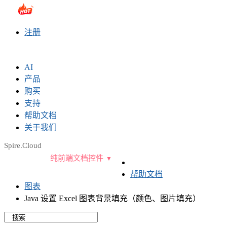
sales@e-iceblue.com
|
028-81705109
|
2790765778
|
注册
AI
产品
购买
支持
帮助文档
关于我们
Spire.Cloud
纯前端文档控件
帮助文档
图表
Java 设置 Excel 图表背景填充（颜色、图片填充）