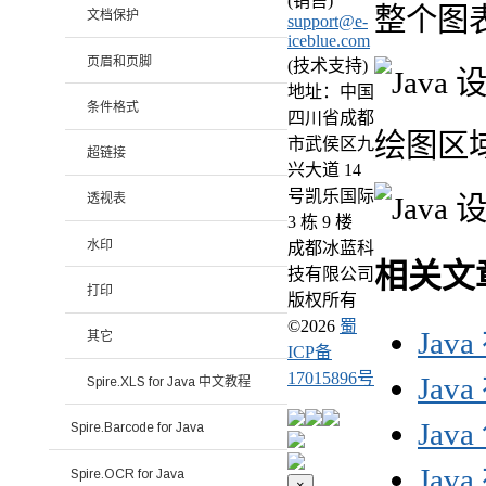
(销售)
整个图
文档保护
support@e-
iceblue.com
页眉和页脚
(技术支持)
地址：中国
条件格式
四川省成都
绘图区
市武侯区九
超链接
兴大道 14
号凯乐国际
透视表
3 栋 9 楼
水印
成都冰蓝科
相关文
技有限公司
打印
版权所有
©
2026
蜀
Jav
其它
ICP备
17015896号
Jav
Spire.XLS for Java 中文教程
Jav
Spire.Barcode for Java
Jav
Spire.OCR for Java
×