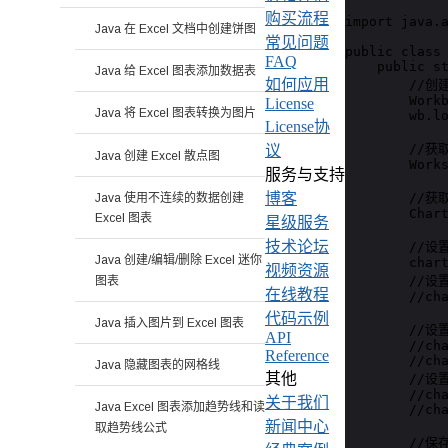
购买流程
import java.a
Java 在 Excel 文档中创建饼图
常见问题
public class 
FAQ
    public st
Java 给 Excel 图表添加数据表
如何应用
        //
        Workb
License
Java 将 Excel 图表转换为图片
        wb.lo
License协
        //获
议
Java 创建 Excel 散点图
        Works
服务与支持
        //获
博客
Java 使用不连续的数据创建
        Chart
Excel 图表
星级服务
技术论坛
        //
Java 创建/编辑/删除 Excel 迷你
        chart
视频资源
        //
图表
在线教程
        //cha
代码示例
Java 插入图片到 Excel 图表
        //
API
        //cha
Reference
        //cha
Java 隐藏图表的网格线
其他
        //
        //cha
关于我们
Java Excel 图表添加趋势线和读
        //cha
新闻中心
取趋势线公式
        //保